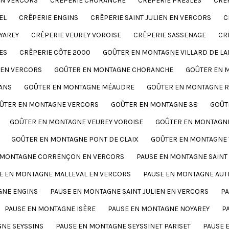
EN VERCORS
CRÊPERIE CHORANCHE
CRÊPERIE PRESLES
CRÊ
EL
CRÊPERIE ENGINS
CRÊPERIE SAINT JULIEN EN VERCORS
C
YAREY
CRÊPERIE VEUREY VOROISE
CRÊPERIE SASSENAGE
CR
ES
CRÊPERIE CÔTE 2000
GOÛTER EN MONTAGNE VILLARD DE LA
 EN VERCORS
GOÛTER EN MONTAGNE CHORANCHE
GOÛTER EN 
ANS
GOÛTER EN MONTAGNE MÉAUDRE
GOÛTER EN MONTAGNE 
ÛTER EN MONTAGNE VERCORS
GOÛTER EN MONTAGNE 38
GOÛT
GOÛTER EN MONTAGNE VEUREY VOROISE
GOÛTER EN MONTAGN
GOÛTER EN MONTAGNE PONT DE CLAIX
GOÛTER EN MONTAGNE
 MONTAGNE CORRENÇON EN VERCORS
PAUSE EN MONTAGNE SAINT
E EN MONTAGNE MALLEVAL EN VERCORS
PAUSE EN MONTAGNE AUT
GNE ENGINS
PAUSE EN MONTAGNE SAINT JULIEN EN VERCORS
P
PAUSE EN MONTAGNE ISÈRE
PAUSE EN MONTAGNE NOYAREY
P
NE SEYSSINS
PAUSE EN MONTAGNE SEYSSINET PARISET
PAUSE 