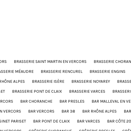
ORS
BRASSERIE SAINT MARTIN EN VERCORS
BRASSERIE CHORA
ASSERIE MÉAUDRE
BRASSERIE RENCUREL
BRASSERIE ENGINS
RHÔNE ALPES
BRASSERIE ISÈRE
BRASSERIE NOYAREY
BRASSE
SET
BRASSERIE PONT DE CLAIX
BRASSERIE VARCES
BRASSERI
ERCORS
BAR CHORANCHE
BAR PRESLES
BAR MALLEVAL EN V
EN VERCORS
BAR VERCORS
BAR 38
BAR RHÔNE ALPES
BAR
SINET PARISET
BAR PONT DE CLAIX
BAR VARCES
BAR CÔTE 2