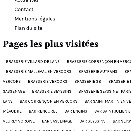
Actualités
Contact
Mentions légales
Plan du site
Pages les plus visitées
BRASSERIE VILLARD DE LANS
BRASSERIE CORRENÇON EN VERC
BRASSERIE MALLEVAL EN VERCORS
BRASSERIE AUTRANS
BR
VERCORS
BRASSERIE VERCORS
BRASSERIE 38
BRASSERIE 
SASSENAGE
BRASSERIE SEYSSINS
BRASSERIE SEYSSINET PARI
LANS
BAR CORRENÇON EN VERCORS
BAR SAINT MARTIN EN V
MÉAUDRE
BAR RENCUREL
BAR ENGINS
BAR SAINT JULIEN 
VEUREY VOROISE
BAR SASSENAGE
BAR SEYSSINS
BAR SEYS